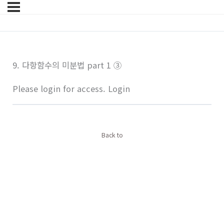
9. 다항함수의 미분법 part 1 ③
Please login for access.
Login
Back to