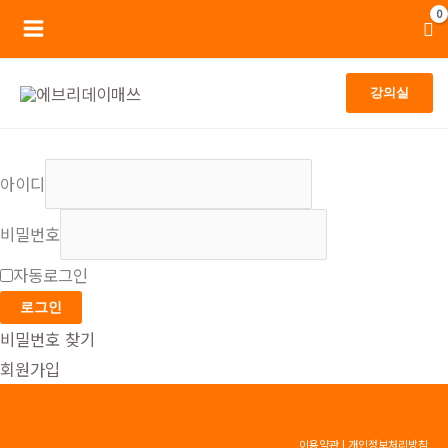
콘
Main
텐
Menu
츠
강의실
로
건
너
아이디
뛰
기
비밀번호
자동로그인
로그인
비밀번호 찾기
회원가입
이용약관
|
개인정보처리방침