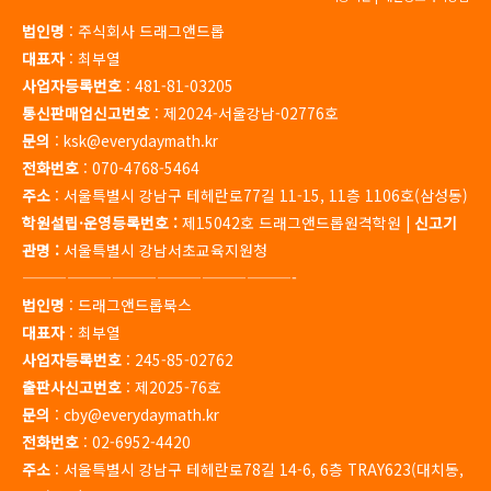
법인명
: 주식회사 드래그앤드롭
대표자
: 최부열
사업자등록번호
: 481-81-03205
통신판매업신고번호
: 제2024-서울강남-02776호
문의
: ksk@everydaymath.kr
전화번호
: 070-4768-5464
주소
: 서울특별시 강남구 테헤란로77길 11-15, 11층 1106호(삼성동)
학원설립·운영등록번호 :
제15042호 드래그앤드롭원격학원 |
신고기
관명 :
서울특별시 강남서초교육지원청
——————————————————-
법인명
: 드래그앤드롭북스
대표자
: 최부열
사업자등록번호
: 245-85-02762
출판사신고번호
: 제2025-76호
문의
: cby@everydaymath.kr
전화번호
: 02-6952-4420
주소
: 서울특별시 강남구 테헤란로78길 14-6, 6층 TRAY623(대치동,