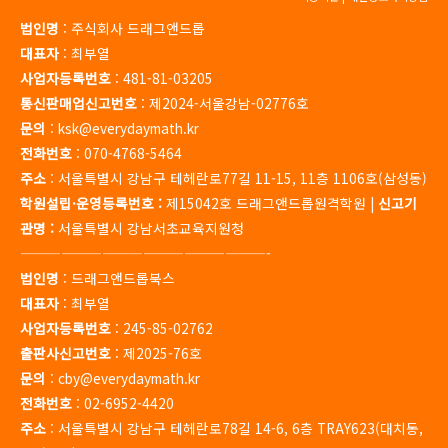
법인명
: 주식회사 드래그앤드롭
대표자
: 최부열
사업자등록번호
: 481-81-03205
통신판매업신고번호
: 제2024-서울강남-02776호
문의
: ksk@everydaymath.kr
전화번호
: 070-4768-5464
주소
: 서울특별시 강남구 테헤란로77길 11-15, 11층 1106호(삼성동)
학원설립·운영등록번호 :
제15042호 드래그앤드롭원격학원 |
신고기
관명 :
서울특별시 강남서초교육지원청
——————————————————-
법인명
: 드래그앤드롭북스
대표자
: 최부열
사업자등록번호
: 245-85-02762
출판사신고번호
: 제2025-76호
문의
: cby@everydaymath.kr
전화번호
: 02-6952-4420
주소
: 서울특별시 강남구 테헤란로78길 14-6, 6층 TRAY623(대치동,