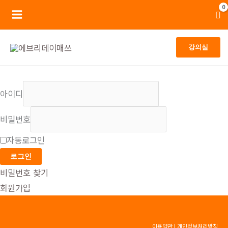
콘
Main
텐
Menu
츠
강의실
로
건
너
아이디
뛰
기
비밀번호
자동로그인
로그인
비밀번호 찾기
회원가입
이용약관
|
개인정보처리방침