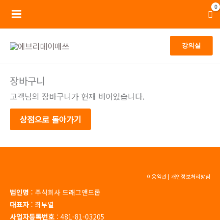
콘
Main
텐
Menu
츠
강의실
로
건
장바구니
너
뛰
고객님의 장바구니가 현재 비어있습니다.
기
상점으로 돌아가기
이용약관
|
개인정보처리방침
법인명
: 주식회사 드래그앤드롭
대표자
: 최부열
사업자등록번호
: 481-81-03205