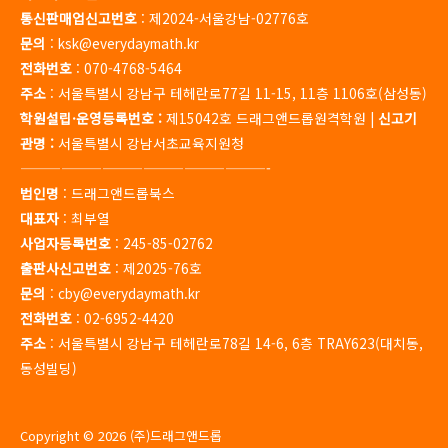
통신판매업신고번호
: 제2024-서울강남-02776호
문의
: ksk@everydaymath.kr
전화번호
: 070-4768-5464
주소
: 서울특별시 강남구 테헤란로77길 11-15, 11층 1106호(삼성동)
학원설립·운영등록번호 :
제15042호 드래그앤드롭원격학원 |
신고기
관명 :
서울특별시 강남서초교육지원청
——————————————————-
법인명
: 드래그앤드롭북스
대표자
: 최부열
사업자등록번호
: 245-85-02762
출판사신고번호
: 제2025-76호
문의
: cby@everydaymath.kr
전화번호
: 02-6952-4420
주소
: 서울특별시 강남구 테헤란로78길 14-6, 6층 TRAY623(대치동,
동성빌딩)
Copyright © 2026 (주)드래그앤드롭