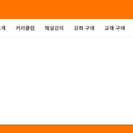
소개
커리큘럼
해설강의
강좌 구매
교재 구매