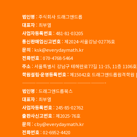
법인명
: 주식회사 드래그앤드롭
대표자
: 최부열
사업자등록번호
: 481-81-03205
통신판매업신고번호
: 제2024-서울강남-02776호
문의
: ksk@everydaymath.kr
전화번호
: 070-4768-5464
주소
: 서울특별시 강남구 테헤란로77길 11-15, 11층 1106
학원설립·운영등록번호 :
제15042호 드래그앤드롭원격학원 
——————————————————-
법인명
: 드래그앤드롭북스
대표자
: 최부열
사업자등록번호
: 245-85-02762
출판사신고번호
: 제2025-76호
문의
: cby@everydaymath.kr
전화번호
: 02-6952-4420