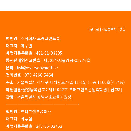
이용약관
|
개인정보처리방침
법인명
: 주식회사 드래그앤드롭
대표자
: 최부열
사업자등록번호
: 481-81-03205
통신판매업신고번호
: 제2024-서울강남-02776호
문의
: ksk@everydaymath.kr
전화번호
: 070-4768-5464
주소
: 서울특별시 강남구 테헤란로77길 11-15, 11층 1106호(삼성동)
학원설립·운영등록번호 :
제15042호 드래그앤드롭원격학원 |
신고기
관명 :
서울특별시 강남서초교육지원청
——————————————————-
법인명
: 드래그앤드롭북스
대표자
: 최부열
사업자등록번호
: 245-85-02762