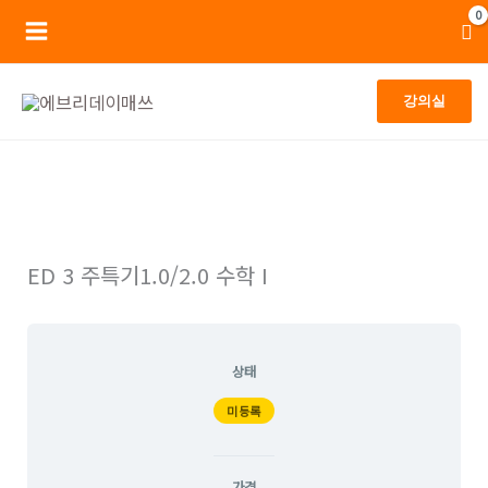
콘
Main
텐
Menu
츠
강의실
로
건
너
뛰
기
ED 3 주특기1.0/2.0 수학 I
상태
미등록
가격