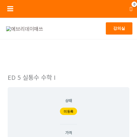
콘
Main
텐
Menu
츠
강의실
로
건
너
뛰
기
ED 5 실통수 수학 I
상태
미등록
가격