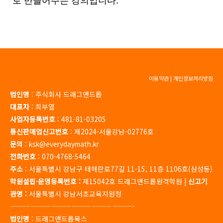
로 만들어주는 강의입니다.
이용약관
|
개인정보처리방침
법인명
: 주식회사 드래그앤드롭
대표자
: 최부열
사업자등록번호
: 481-81-03205
통신판매업신고번호
: 제2024-서울강남-02776호
문의
: ksk@everydaymath.kr
전화번호
: 070-4768-5464
주소
: 서울특별시 강남구 테헤란로77길 11-15, 11층 1106호(삼성동)
학원설립·운영등록번호 :
제15042호 드래그앤드롭원격학원 |
신고기
관명 :
서울특별시 강남서초교육지원청
——————————————————-
법인명
: 드래그앤드롭북스