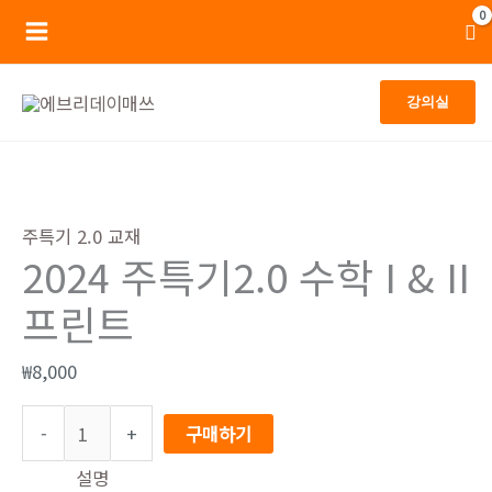
콘
Main
텐
Menu
츠
강의실
로
건
너
2024
뛰
주
주특기 2.0 교재
기
특
2024 주특기2.0 수학 I & II
기
프린트
2.0
수
₩
8,000
학
I
-
+
구매하기
&
설명
II