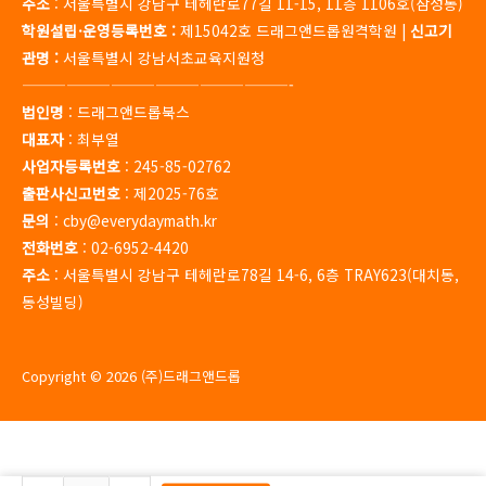
주소
: 서울특별시 강남구 테헤란로77길 11-15, 11층 1106호(삼성동)
학원설립·운영등록번호 :
제15042호 드래그앤드롭원격학원 |
신고기
관명 :
서울특별시 강남서초교육지원청
——————————————————-
법인명
: 드래그앤드롭북스
대표자
: 최부열
사업자등록번호
: 245-85-02762
출판사신고번호
: 제2025-76호
문의
: cby@everydaymath.kr
전화번호
: 02-6952-4420
주소
: 서울특별시 강남구 테헤란로78길 14-6, 6층 TRAY623(대치동,
동성빌딩)
Copyright © 2026 (주)드래그앤드롭