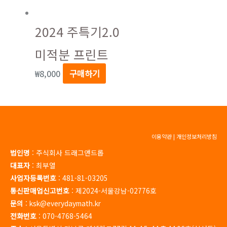
2024 주특기2.0
미적분 프린트
₩
8,000
구매하기
이용약관
|
개인정보처리방침
법인명
: 주식회사 드래그앤드롭
대표자
: 최부열
사업자등록번호
: 481-81-03205
통신판매업신고번호
: 제2024-서울강남-02776호
문의
: ksk@everydaymath.kr
전화번호
: 070-4768-5464