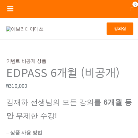
콘
Main
텐
Menu
츠
강의실
로
건
너
EDPASS
뛰
6
이벤트 비공개 상품
EDPASS 6개월 (비공개)
기
개
월
₩
310,000
(비
공
김재하 선생님의 모든 강의를
6개월 동
개)
안
무제한 수강!
수
량
– 상품 사용 방법