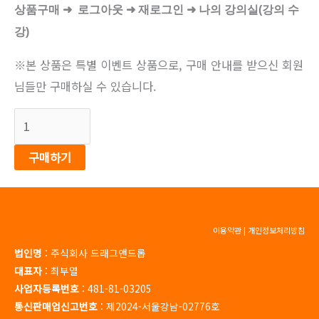
상품구매 ➜ 로그아웃 ➜ 재로그인 ➜ 나의 강의실(강의 수
강)
※본 상품은 특별 이벤트 상품으로, 구매 안내를 받으신 회원
님들만 구매하실 수 있습니다.
구매하기
이용약관
|
개인정보처리방침
법인명
: 주식회사 드래그앤드롭
대표자
: 최부열
사업자등록번호
: 481-81-03205
통신판매업신고번호
: 제2024-서울강남-02776호