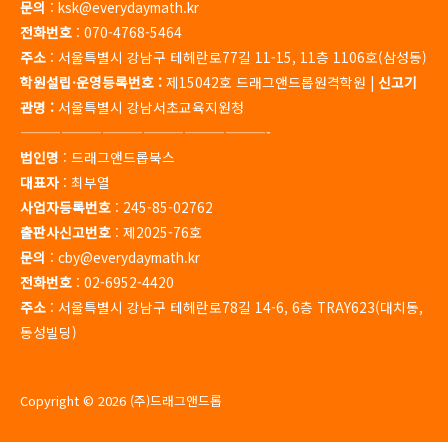
문의
: ksk@everydaymath.kr
전화번호
: 070-4768-5464
주소
: 서울특별시 강남구 테헤란로77길 11-15, 11층 1106호(삼성동)
학원설립·운영등록번호 :
제15042호 드래그앤드롭원격학원 |
신고기
관명 :
서울특별시 강남서초교육지원청
——————————————————-
법인명
: 드래그앤드롭북스
대표자
: 최부열
사업자등록번호
: 245-85-02762
출판사신고번호
: 제2025-76호
문의
: cby@everydaymath.kr
전화번호
: 02-6952-4420
주소
: 서울특별시 강남구 테헤란로78길 14-6, 6층 TRAY623(대치동,
동성빌딩)
Copyright © 2026 (주)드래그앤드롭