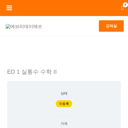
콘
Main
텐
Menu
츠
강의실
로
건
너
뛰
기
ED 1 실통수 수학 II
상태
미등록
가격